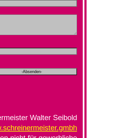
rmeister Walter Seibold
.schreinermeister.gmbh
en nicht für gewerbliche