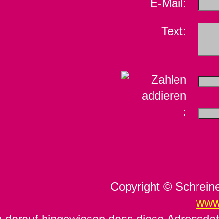
E-Mail:
½
Text:
:
Copyright © Schreine
www
h darauf hingewiesen dass diese Adressdat